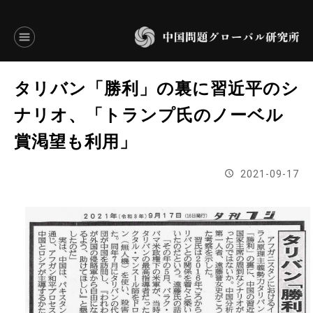
言語別アーカイブ
タリバン「勝利」の裏に習近平のシ
ENGLISH
ナリオ、「トランプ氏のノーベル
賞渇望も利用」
JAPANESE
2021-09-17
基本操作
トップページ
研究員
研究所概要
設立趣意書