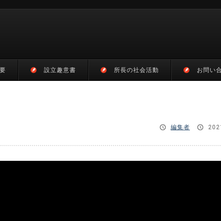
要
設立趣意書
所長の社会活動
お問い
編集者
202