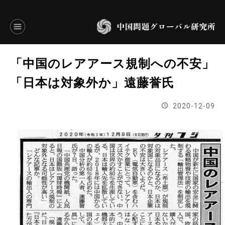
言語別アーカイブ
「中国のレアアース規制への不安」
ENGLISH
「日本は対象外か」遠藤誉氏
JAPANESE
2020-12-09
基本操作
トップページ
研究員
研究所概要
設立趣意書