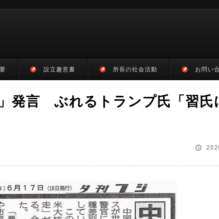
要
設立趣意書
所長の社会活動
お問い
」発言 ぶれるトランプ氏「習氏
202