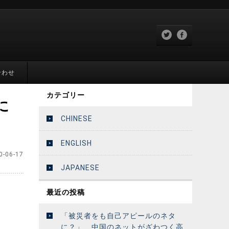
合わせ
カテゴリー
に
CHINESE
ENGLISH
0-06-17
JAPANESE
最近の投稿
「被災者をも自己アピールのネタ
に？」 中国のネットがざわつく高