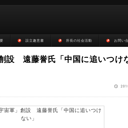
要
設立趣意書
所長の社会活動
お問い
創設 遠藤誉氏「中国に追いつけ
201