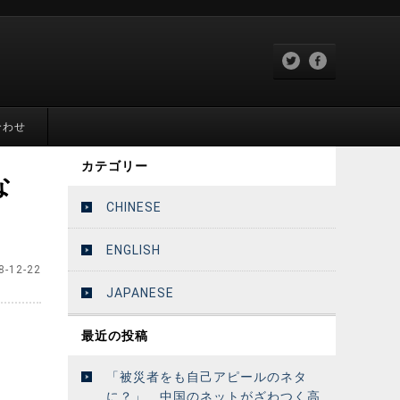
合わせ
カテゴリー
な
CHINESE
ENGLISH
8-12-22
JAPANESE
最近の投稿
「被災者をも自己アピールのネタ
に？」 中国のネットがざわつく高