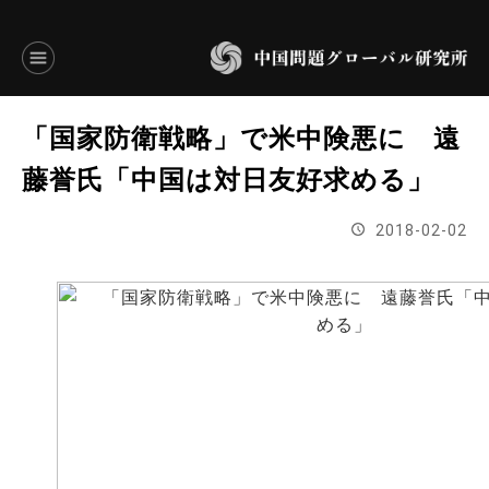
言語別アーカイブ
「国家防衛戦略」で米中険悪に 遠
ENGLISH
藤誉氏「中国は対日友好求める」
JAPANESE
2018-02-02
基本操作
トップページ
研究員
研究所概要
設立趣意書