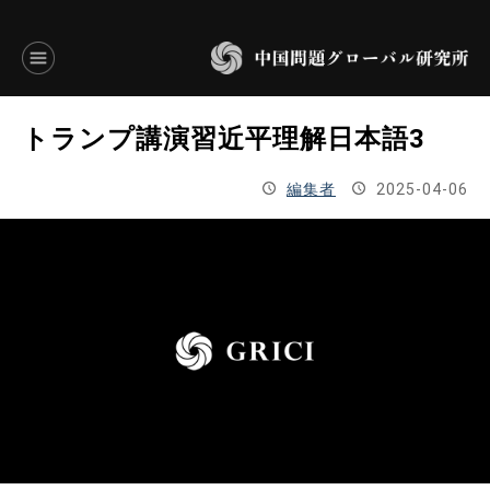
言語別アーカイブ
トランプ講演習近平理解日本語3
ENGLISH
編集者
2025-04-06
JAPANESE
基本操作
トップページ
研究員
研究所概要
設立趣意書