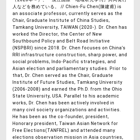
人などを務めている。 // Chien-Fu Chen(陳建甫) is
an associate professor, currently serves as the
Chair, Graduate Institute of China Studies,
Tamkang University, TAIWAN (2020-). Dr. Chen has
worked the Director, the Center of New
Southbound Policy and Belt Road Initiative
(NSPBRI) since 2018. Dr. Chen focuses on China’s
RRI infrastructure construction, sharp power, and
social problems, Indo-Pacific strategies, and
Asian election and parliamentary studies. Prior to
that, Dr. Chen served as the Chair, Graduate
Institute of Future Studies, Tamkang University
(2006-2008) and earned the Ph.D. from the Ohio
State University, USA. Parallel to his academic
works, Dr. Chen has been actively involved in
many civil society organizations and activities.
He has been as the co-founder, president,
Honorary president, Taiwan Asian Network for
Free Elections(TANFREL) and attended many
elections observation mission in Asia countries,