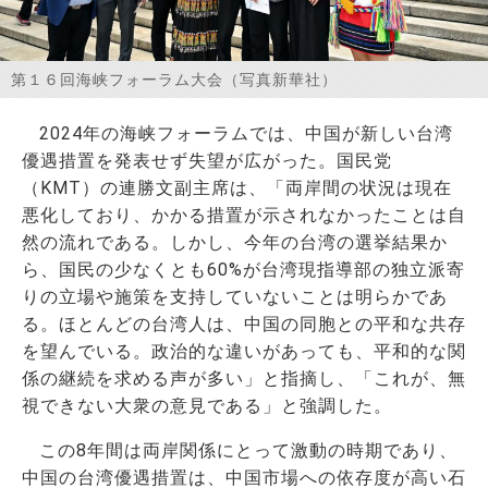
お問い合わせ
第１６回海峡フォーラム大会（写真新華社）
2024年の海峡フォーラムでは、中国が新しい台湾
優遇措置を発表せず失望が広がった。国民党
（KMT）の
連勝文
副主席は、「両岸間の状況は現在
悪化しており、かかる措置が示されなかったことは自
然の流れである。しかし、今年の台湾の選挙結果か
ら、国民の少なくとも60%が台湾現指導部の独立派寄
りの立場や施策を支持していないことは明らかであ
る。ほとんどの台湾人は、中国の同胞との平和な共存
を望んでいる。政治的な違いがあっても、平和的な関
係の継続を求める声が多い」と指摘し、
「これが、無
視できない大衆の意見である」と強調した。
この8年間は両岸関係にとって激動の時期であり、
中国の台湾優遇措置は、中国市場への依存度が高い石