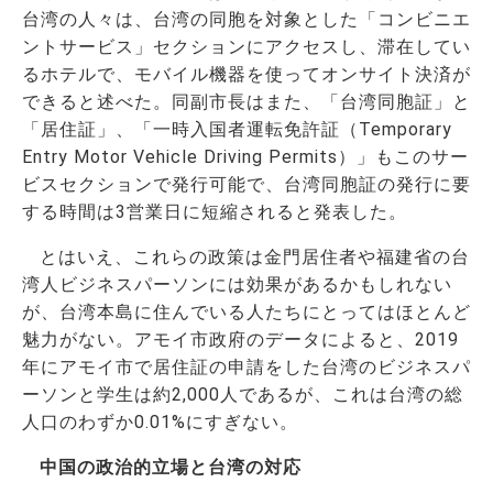
台湾の人々は、台湾の同胞を対象とした「コンビニエ
ントサービス」セクションにアクセスし、滞在してい
るホテルで、モバイル機器を使ってオンサイト決済が
できると述べた。同副市長はまた、「台湾同胞証」と
「居住証」、「一時入国者運転免許証（Temporary
Entry Motor Vehicle Driving Permits）」もこのサー
ビスセクションで発行可能で、台湾同胞証の発行に要
する時間は3営業日に短縮されると発表した。
とはいえ、これらの政策は金門居住者や福建省の台
湾人ビジネスパーソンには効果があるかもしれない
が、台湾本島に住んでいる人たちにとってはほとんど
魅力がない。アモイ市政府のデータによると、2019
年にアモイ市で居住証の申請をした台湾のビジネスパ
ーソンと学生は約2,000人であるが、これは台湾の総
人口のわずか0.01%にすぎない。
中国の政治的立場と台湾の対応