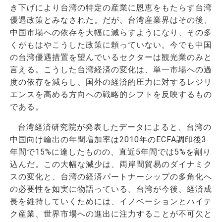
き下げにより台湾の特定の産業に恩恵をもたらす台湾
優遇政策とみなされた。だが、台湾産業界はその後、
中国市場への依存を大幅に減らすようになり、その多
くがもはやこうした政策に頼っていない。今でも中国
の台湾優遇措置を望んでいるセクターは観光業のみと
言える。こうした台湾経済の変化は、単一市場への過
度の依存を減らし、国外の経済的圧力に対するレジリ
エンスを高める方向への戦略的シフトを反映するもの
である。
台湾経済研究院が発表したデータによると、台湾の
中国向け輸出の年間増加率は2010年のECFA調印後3
年間で15%に達したものの、直近5年間では5%を割り
込んだ。この大幅な減少は、両岸間貿易のダイナミク
スの変化と、台湾の経済パートナーシップの多角化へ
の必要性を如実に物語っている。台湾が今後、経済成
長を維持していくためには、イノベーションとハイテ
ク産業、世界市場への進出に注力することが不可欠と