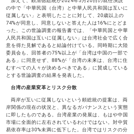
加えて、頼清徳総統が2024年5月20日の就任演説
の中で「中華民国（台湾）と中華人民共和国は互いに
従属しない」と表明したことに対して、20歳以上の
74%が同意し、同意しないと答えた人は16%にとどま
った。この世論調査の報告書では、「中華民国と中華
人民共和国は互いに従属しない」は台湾社会で広く合
意を得た見解であると結論付けている。同時期に大陸
委員会も、回答者の75%以上が「台湾は中国の一部で
ある」に同意せず、88%が「台湾の未来は、台湾に住
むすべての人々が決めるべきである」に賛成している
とする世論調査の結果を発表した。
台湾の産業変革とリスク分散
両岸が互いに従属しないという頼総統の提案は、両
岸関係の現在の状況と、異なるガバナンスという実態
に即したものである。台湾産業の発展は、もはや中国
市場に全面的に左右されているわけではない。対中貿
易依存率は30%未満に低下した。台湾ではリスクの分