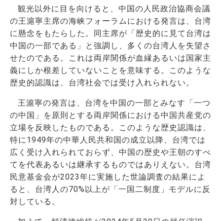
観光以外に目を向けると、中国の人民政治協商会議
の
王滬寧
主席の海峡フォーラムにおける発言は、台湾
に懸念をもたらした。同主席が「歴史的に見て台湾は
中国の一部である」と強調し、多くの台湾人を失望さ
せたのである。これは両岸関係が血縁あるいは国家主
義にしか根差していないことを意味する。このような
歴史的認識は、台湾社会では受け入れられない。
王滬寧の発言は、台湾を中国の一部とみなす「一つ
の中国」を原則とする両岸関係における中国共産党の
立場を反映したものである。このような歴史認識は、
特に1949年の中華人民共和国の成立以降、台湾では
広く受け入れられておらず、中国の歴史や王朝のすべ
てを代表あるいは継承するものではありえない。台湾
民意基金会が2023年に実施した世論調査の結果によ
ると、
台湾人の70%以上が「一国二制度」モデルに反
対している。