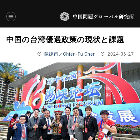
言語別アーカイブ
中国の台湾優遇政策の現状と課題
ENGLISH
陳建甫／Chien-Fu Chen
2024-06-27
JAPANESE
基本操作
トップページ
研究員
研究所概要
設立趣意書