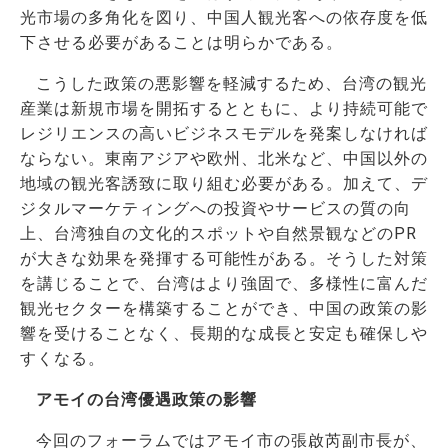
光市場の多角化を図り、中国人観光客への依存度を低
下させる必要があることは明らかである。
こうした政策の悪影響を軽減するため、台湾の観光
産業は新規市場を開拓するとともに、より持続可能で
レジリエンスの高いビジネスモデルを発案しなければ
ならない。東南アジアや欧州、北米など、中国以外の
地域の観光客誘致に取り組む必要がある。加えて、デ
ジタルマーケティングへの投資やサービスの質の向
上、台湾独自の文化的スポットや自然景観などのPR
が大きな効果を発揮する可能性がある。そうした対策
を講じることで、台湾はより強固で、多様性に富んだ
観光セクターを構築することができ、中国の政策の影
響を受けることなく、長期的な成長と安定も確保しや
すくなる。
アモイの台湾優遇政策の影響
今回のフォーラムではアモイ市の
張啟芮
副市長が、