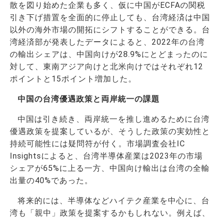
散を図り始めた企業も多く、仮に中国がECFAの関税
引き下げ措置を全面的に停止しても、台湾経済は中国
以外の海外市場の開拓にシフトすることができる。台
湾経済部が発表したデータによると、2022年の台湾
の輸出シェアは、中国向けが28.9%にとどまったのに
対して、東南アジア向けと北米向けではそれぞれ12
ポイントと15ポイント増加した。
中国の台湾優遇政策と両岸統一の課題
中国は引き続き、両岸統一を推し進めるために台湾
優遇政策を提案しているが、そうした政策の実効性と
持続可能性には疑問符が付く。市場調査会社IC
Insightsによると、台湾半導体産業は2023年の市場
シェアが65%に上る一方、中国向け輸出は台湾の全輸
出量の40%であった。
将来的には、半導体などハイテク産業を中心に、台
湾も「親中」政策を提案するかもしれない。例えば、