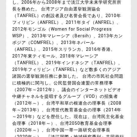
し、2006年から2008年まで淡江大学未来学研究所所
長を務めた。 台湾アジア自由選挙観測協会
（TANFREL）の創設者及び名誉会長であり、2010年
フィリピン（ANFREL）、2011年タイ（ANFREL）、
2012年モンゴル（Women for Social Progress
WSP）、2013年マレーシア（Bersih）、2013年カン
ボジア（COMFREL）、2013年ネパール
（ANFREL）、2015年スリランカ、2016年香港、
2017年東ティモール、2018年マレーシア
（TANFREL）、2019年インドネシア（TANFREL）、
2019年フィリピン（TANFREL）など数多くのアジア
諸国の選挙観測任務に参加した。 台湾の市民社会問題
に積極的に関与し、公民監督国会連盟の常務理事
（2007年～2012年）、議会のインターネットビデオ
中継チャネルを提唱するグループ（VOD）の招集者
（2012年～）、台湾平和草の根連合の理事長（2008
年～2013年）、台湾世代教育基金会の理事（2014年
～2019年）などを歴任した。現在は、台湾民主化基金
会理事（2018年～）、台湾2050教育基金会理事
（2020年～）、台湾中国一帯一路研究会理事長
（2020年～）、『淡江国際・地域研究季刊』共同発行