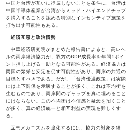
中国と台湾が互いに従属しないことを条件に、台湾は
中国半導体産業が台湾からミッド・ハイエンドチップ
を購入することを認める特別なインセンティブ施策を
打ち出す可能性もある。
経済互恵と政治情勢
中華経済研究院がまとめた報告書によると、高レベ
ルの両岸経済協力が、双方のGDP成長率を年間1ポイ
ント押し上げる一助となる可能性がある。経済協力は
両国の繁栄と安定を促す可能性があり、両岸の共通の
目標とすべきである。だが、「台湾優遇政策」は実際
には上下関係を示唆することが多く、これは不均衡を
生むものであり、両岸間のギャップを真に埋めること
にはならない。この不均衡は不信感と疑念を招くこと
が多く、真の経済統一と相互利益の実現を難しくす
る。
互恵メカニズムを強化するには、協力の対象を経