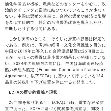
油化学製品や機械、農業などのセクターを中心に、政
治的タイミングと密接に結びついていることが少なく
ない。中国は選挙の直前に、台湾の選挙や経済に影響
を及ぼす目的で、特定の台湾優遇政策を導入したり、
中断したりする傾向にある。
しかし実際のところ、そうした措置の影響は限定的
である。例えば、両岸の経済・文化交流推進を目的に
中国が2019年に導入した台湾優遇措置は26項目に上
るが、それらの措置は最小限の効果しか発揮していな
い。2024年の総統選の前には、
中国は海峡両岸経済
協力枠組み協定（Economic Cooperation Framework
Agreement、以下ECFA
）に基づいて行っている134
品目の関税引き下げ措置を停止すると発表した。
ECFAの歴史的意義と現状
20年前を振り返ると、ECFAは当時、重要な経済措
置であった。ECFAに基づく関税優遇措置は、関税引