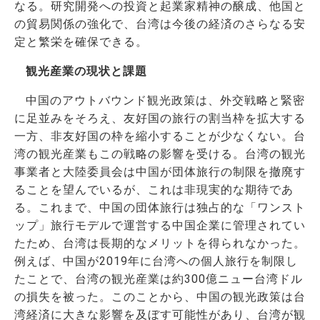
なる。研究開発への投資と起業家精神の醸成、他国と
の貿易関係の強化で、台湾は今後の経済のさらなる安
定と繁栄を確保できる。
観光産業の現状と課題
中国のアウトバウンド観光政策は、外交戦略と緊密
に足並みをそろえ、友好国の旅行の割当枠を拡大する
一方、非友好国の枠を縮小することが少なくない。台
湾の観光産業もこの戦略の影響を受ける。台湾の観光
事業者と大陸委員会は中国が団体旅行の制限を撤廃す
ることを望んでいるが、これは非現実的な期待であ
る。これまで、中国の団体旅行は独占的な「ワンスト
ップ」旅行モデルで運営する中国企業に管理されてい
たため、台湾は長期的なメリットを得られなかった。
例えば、中国が2019年に台湾への個人旅行を制限し
たことで、台湾の観光産業は約300億ニュー台湾ドル
の損失を被った。このことから、中国の観光政策は台
湾経済に大きな影響を及ぼす可能性があり、台湾が観