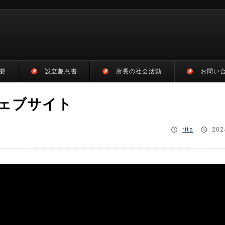
要
設立趣意書
所長の社会活動
お問い
ェブサイト
rita
202