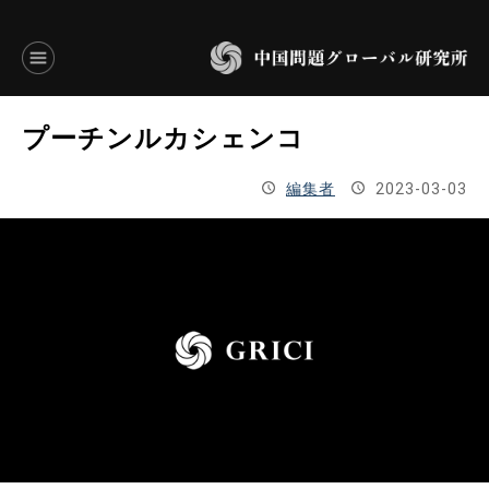
言語別アーカイブ
プーチンルカシェンコ
ENGLISH
編集者
2023-03-03
JAPANESE
基本操作
トップページ
研究員
研究所概要
設立趣意書