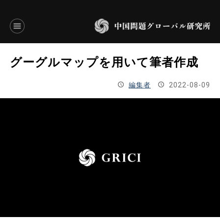
言語別アーカイブ
グーグルマップを用いて筆者作成
ENGLISH
編集者
2022-08-09
JAPANESE
基本操作
トップページ
研究員
研究所概要
設立趣意書