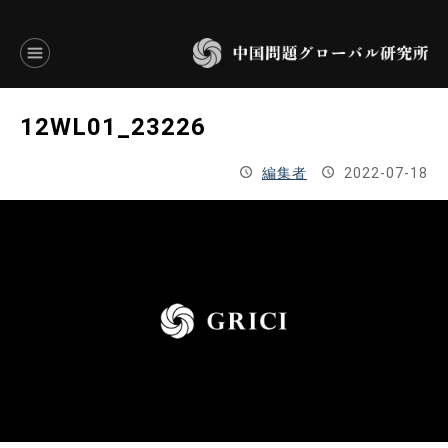
言語別アーカイブ
12WL01_23226
ENGLISH
編集者
2022-07-18
JAPANESE
基本操作
トップページ
研究員
研究所概要
設立趣意書