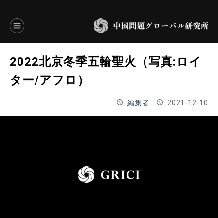
言語別アーカイブ
2022北京冬季五輪聖火（写真:ロイ
ENGLISH
ター/アフロ）
JAPANESE
編集者
2021-12-10
基本操作
トップページ
研究員
研究所概要
設立趣意書