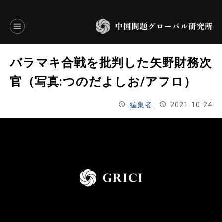
言語別アーカイブ
バラマキ合戦を批判した矢野財務次
ENGLISH
官（写真:つのだよしお/アフロ）
JAPANESE
編集者
2021-10-24
基本操作
トップページ
研究員
研究所概要
設立趣意書