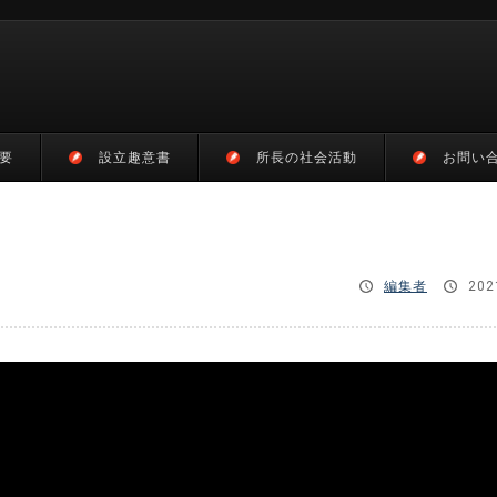
要
設立趣意書
所長の社会活動
お問い
編集者
202