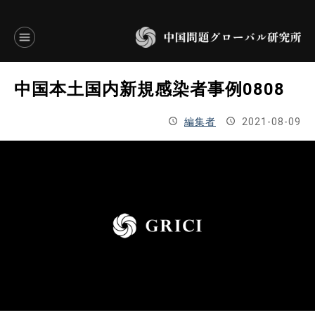
言語別アーカイブ
中国本土国内新規感染者事例0808
ENGLISH
編集者
2021-08-09
JAPANESE
基本操作
トップページ
研究員
研究所概要
設立趣意書