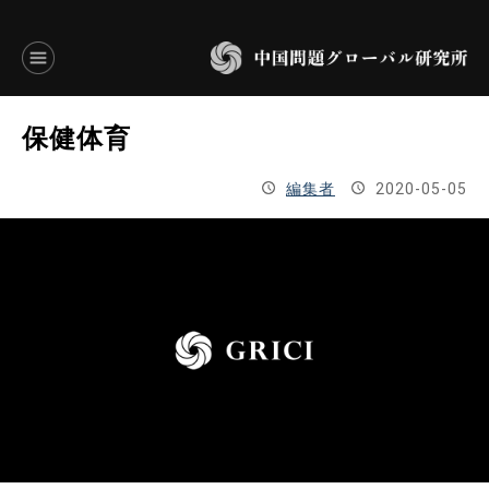
言語別アーカイブ
保健体育
ENGLISH
編集者
2020-05-05
JAPANESE
基本操作
トップページ
研究員
研究所概要
設立趣意書