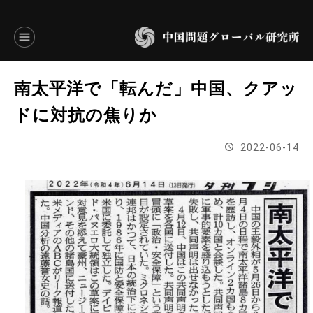
言語別アーカイブ
南太平洋で「転んだ」中国、クアッ
ENGLISH
ドに対抗の焦りか
JAPANESE
2022-06-14
基本操作
トップページ
研究員
研究所概要
設立趣意書