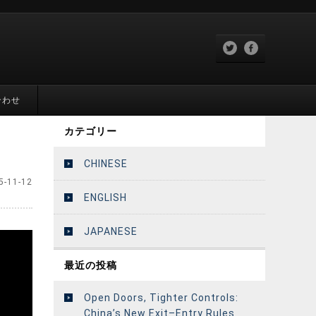
合わせ
カテゴリー
CHINESE
5-11-12
ENGLISH
JAPANESE
最近の投稿
Open Doors, Tighter Controls:
China’s New Exit–Entry Rules