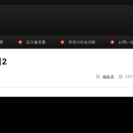
要
設立趣意書
所長の社会活動
お問い
日2
編集者
202