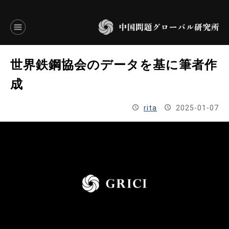
言語別アーカイブ
世界鉄鋼協会のデータを基に筆者作
ENGLISH
成
JAPANESE
rita
2025-01-07
基本操作
トップページ
研究員
研究所概要
設立趣意書