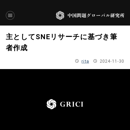
言語別アーカイブ
主としてSNEリサーチに基づき筆
ENGLISH
者作成
JAPANESE
rita
2024-11-30
基本操作
トップページ
研究員
研究所概要
設立趣意書