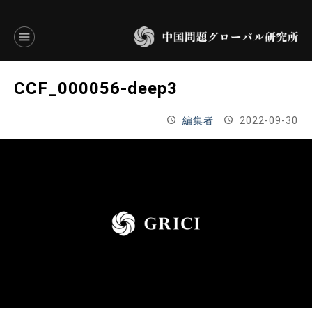
言語別アーカイブ
CCF_000056-deep3
ENGLISH
編集者
2022-09-30
JAPANESE
基本操作
トップページ
研究員
研究所概要
設立趣意書