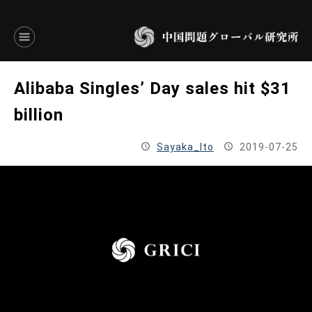
言語別アーカイブ
Alibaba Singles’ Day sales hit $31
ENGLISH
billion
JAPANESE
Sayaka_Ito
2019-07-25
基本操作
トップページ
研究員
研究所概要
設立趣意書