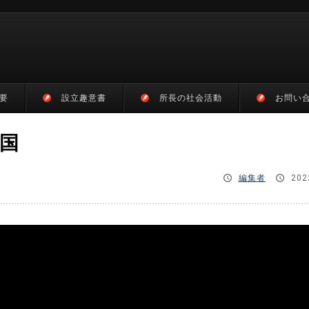
要
設立趣意書
所長の社会活動
お問い
国
編集者
202