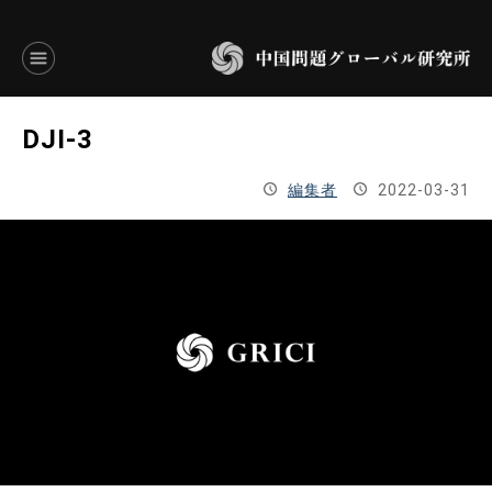
言語別アーカイブ
DJI-3
ENGLISH
編集者
2022-03-31
JAPANESE
基本操作
トップページ
研究員
研究所概要
設立趣意書