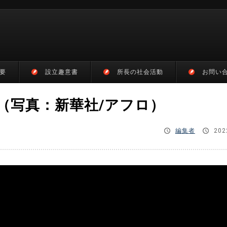
要
設立趣意書
所長の社会活動
お問い
（写真：新華社/アフロ）
編集者
202