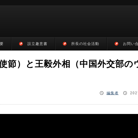
要
設立趣意書
所長の社会活動
お問い
使節）と王毅外相（中国外交部の
編集者
202