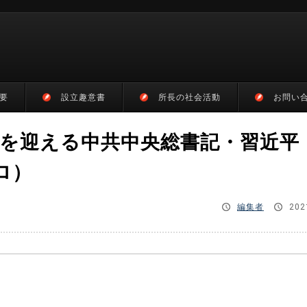
要
設立趣意書
所長の社会活動
お問い
年を迎える中共中央総書記・習近平
ロ）
編集者
202