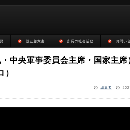
要
設立趣意書
所長の社会活動
お問い
記・中央軍事委員会主席・国家主席
ロ）
編集者
202