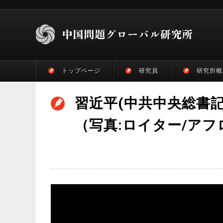
トップページ
研究員
研究所概
習近平(中共中央総書
（写真:ロイター/アフ