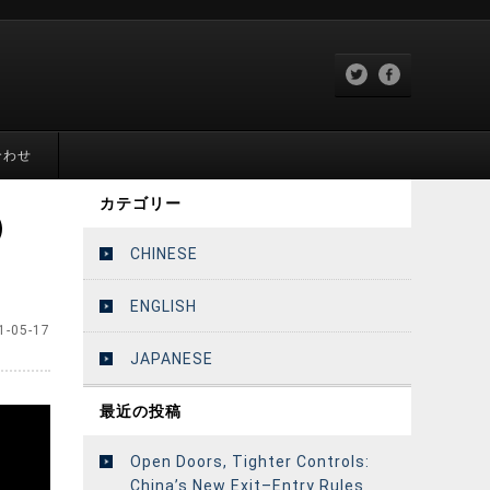
合わせ
カテゴリー
）
CHINESE
ENGLISH
1-05-17
JAPANESE
最近の投稿
Open Doors, Tighter Controls:
China’s New Exit–Entry Rules