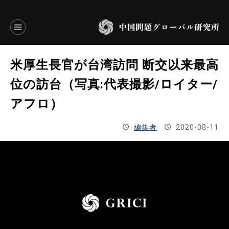
言語別アーカイブ
米厚生長官が台湾訪問 断交以来最高
ENGLISH
位の訪台（写真:代表撮影/ロイター/
アフロ）
JAPANESE
編集者
2020-08-11
基本操作
トップページ
研究員
研究所概要
設立趣意書