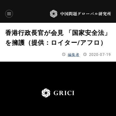
言語別アーカイブ
香港行政長官が会見 「国家安全法」
ENGLISH
を擁護（提供：ロイター/アフロ）
JAPANESE
編集者
2020-07-19
基本操作
トップページ
研究員
研究所概要
設立趣意書