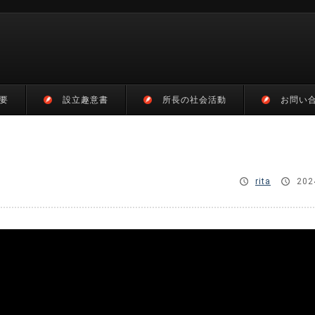
要
設立趣意書
所長の社会活動
お問い
rita
202